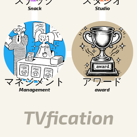
スナック
スタジオ
Snack
Studio
マネジメント
アワード
Management
award
TVfication