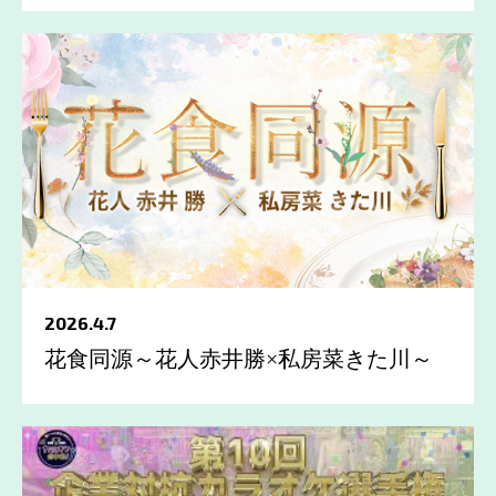
2026.4.7
花食同源～花人赤井勝×私房菜きた川～