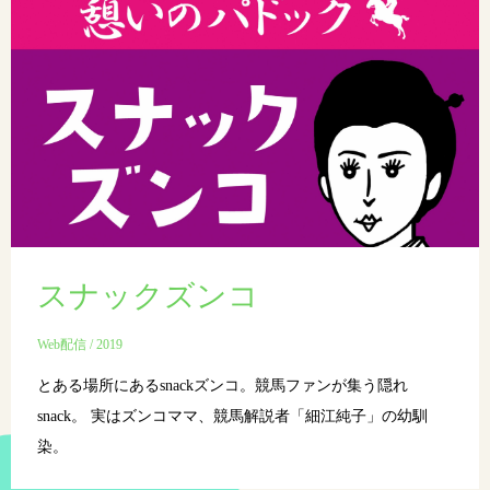
スナックズンコ
Web配信 / 2019
とある場所にあるsnackズンコ。競馬ファンが集う隠れ
snack。 実はズンコママ、競馬解説者「細江純子」の幼馴
染。