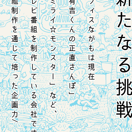
、
番組制作を通じて培った企画力/
テレビ番組を制作している会社です。
「ミライ☆モンスター」など、
「有吉くんの正直さんぽ」
オフィスながもは現在
新たなる挑