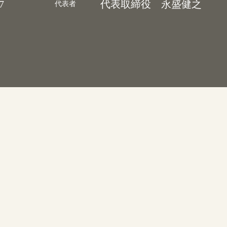
代表取締役 永盛健之
2
者
設立